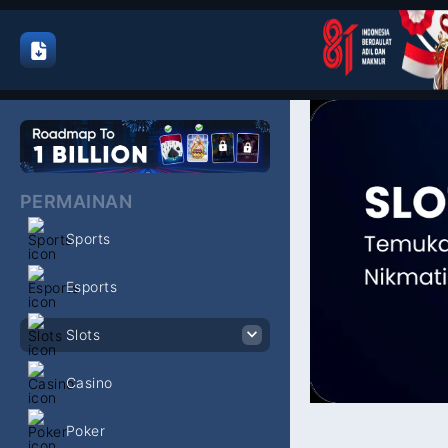
PERMAINAN
Sports
Esports
keyboard_arrow_down
Slots
Casino
Poker