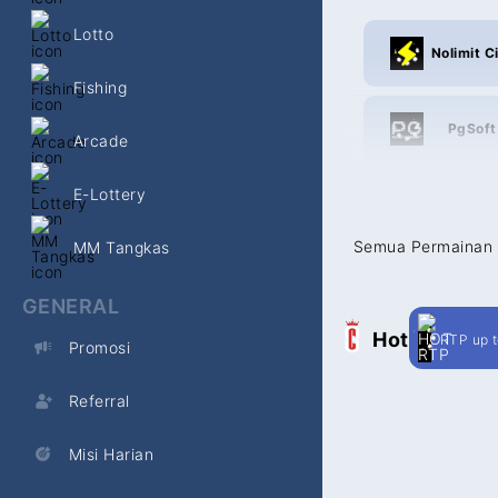
Lotto
Nolimit C
Fishing
PgSoft
Arcade
E-Lottery
PlaySta
Semua Permainan
MM Tangkas
Play n G
GENERAL
Hot
RTP up 
Promosi
Reevo
Referral
KingMid
Misi Harian