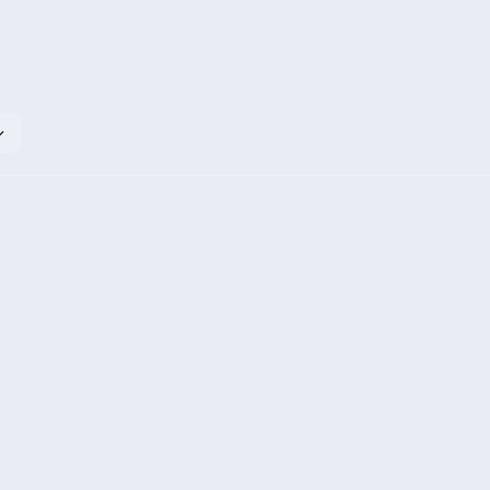
arrow_down