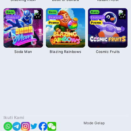
Baru
Baru
Baru
Eksklusif
Eksklusif
Eksklusif
Promo
Promo
Soda Man
Blazing Rainbows
Cosmic Fruits
Ikuti Kami
Mode Gelap